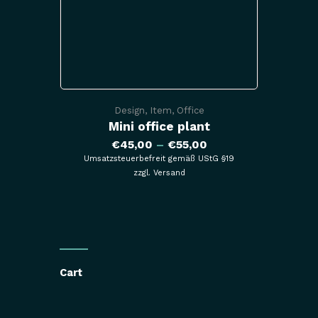
Design
,
Item
,
Office
Mini office plant
€
45,00
–
€
55,00
Umsatzsteuerbefreit gemäß UStG §19
zzgl.
Versand
Cart